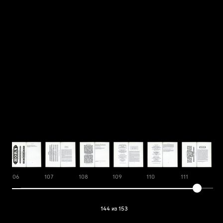
106
107
108
109
110
111
112
144 из 153