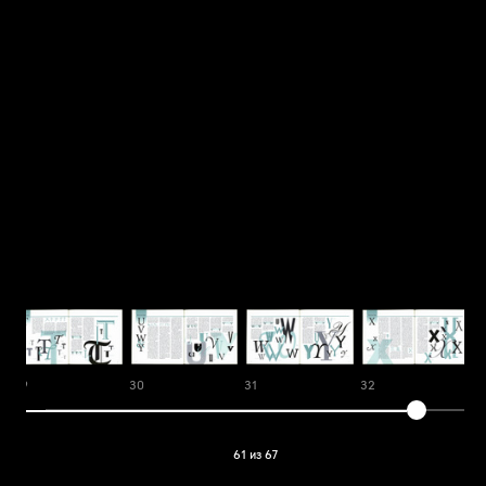
29
30
31
32
3
61 из 67