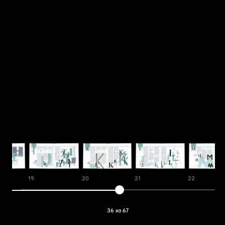
19
20
21
22
36 из 67