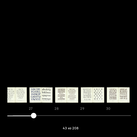
26
27
28
29
30
31
43 из 208