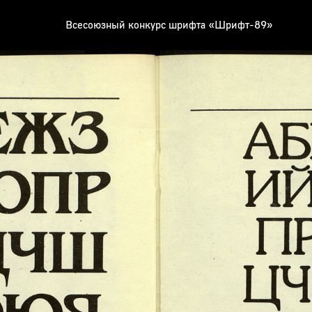
Всесоюзный конкурс шрифта «Шрифт-89»