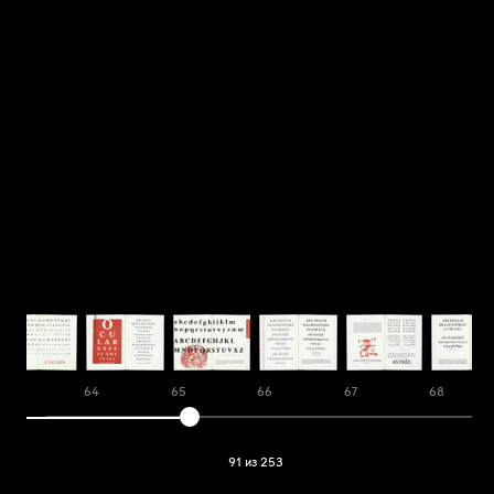
63
64
65
66
67
68
91 из 253