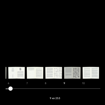
6
7
8
9
10
11
9 из 253