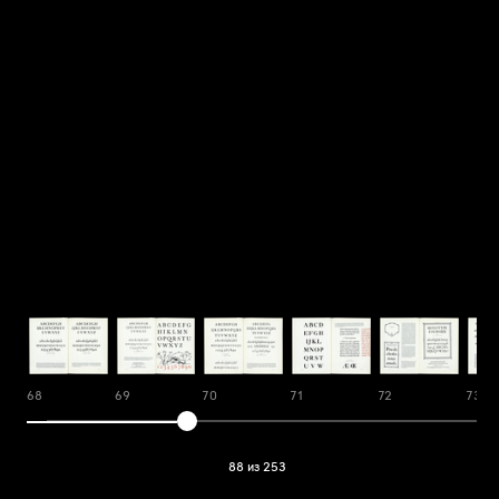
68
69
70
71
72
73
88 из 253