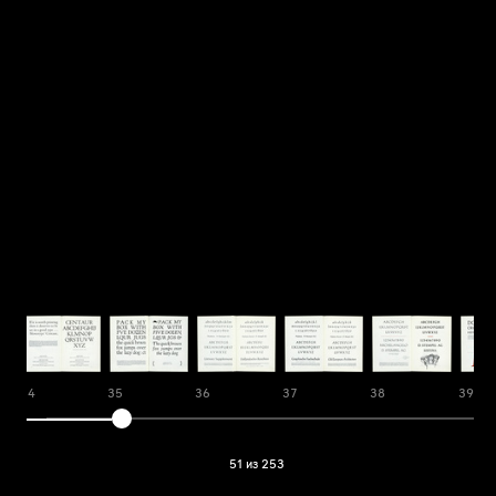
34
35
36
37
38
39
51 из 253