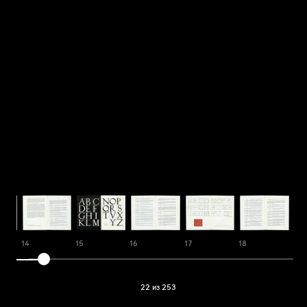
14
15
16
17
18
19
22 из 253