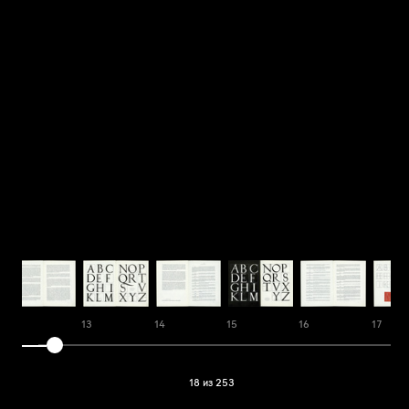
12
13
14
15
16
17
18 из 253