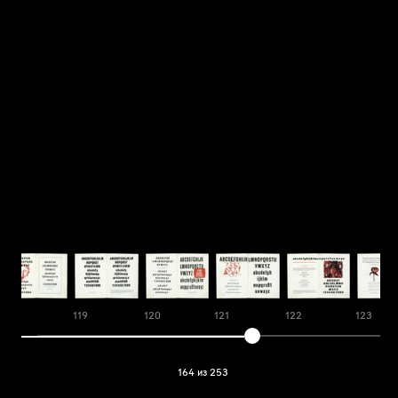
118
119
120
121
122
123
164 из 253