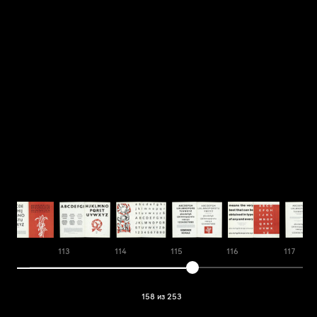
112
113
114
115
116
117
158 из 253