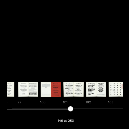
98
99
100
101
102
103
140 из 253