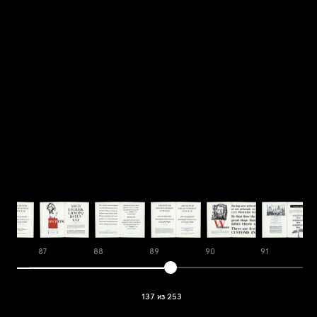
87
88
89
90
91
137 из 253