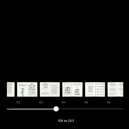
82
83
84
85
86
108 из 253