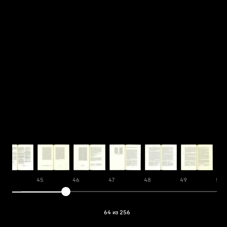
44
45
46
47
48
49
50
64 из 256