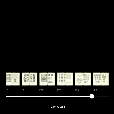
170
171
172
173
174
175
17
219 из 256