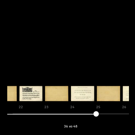
22
23
24
25
26
36 из 48