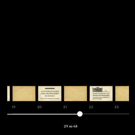
19
20
21
22
23
29 из 48