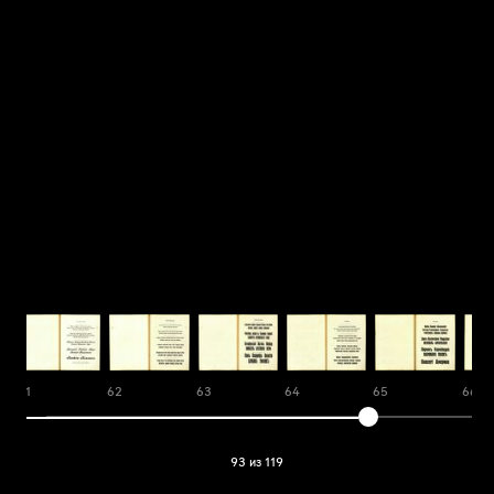
61
62
63
64
65
66
93 из 119