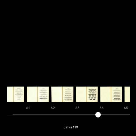
60
61
62
63
64
65
89 из 119