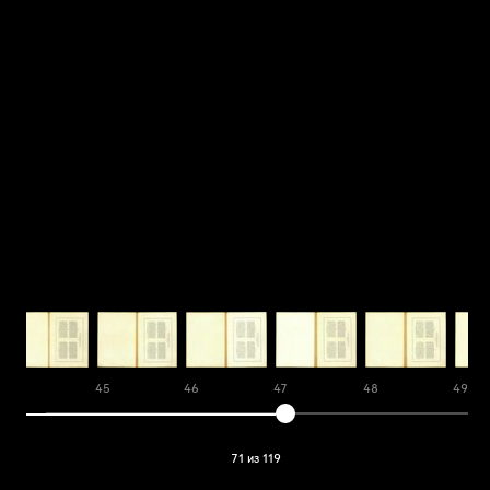
44
45
46
47
48
49
71 из 119