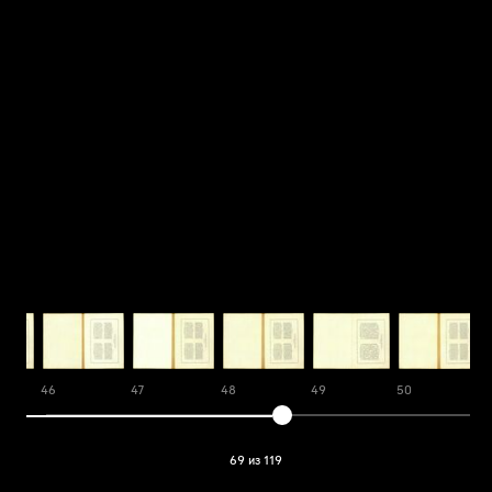
46
47
48
49
50
69 из 119