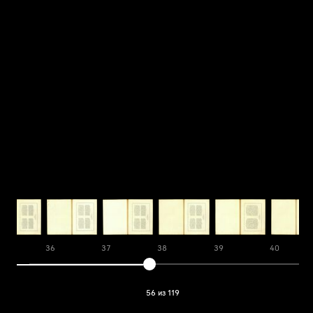
36
37
38
39
40
56 из 119