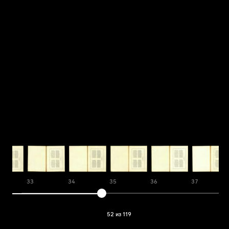
33
34
35
36
37
52 из 119