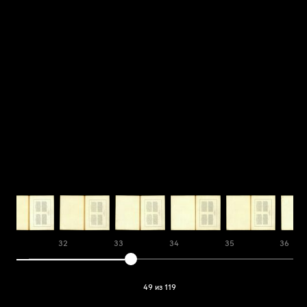
31
32
33
34
35
36
49 из 119