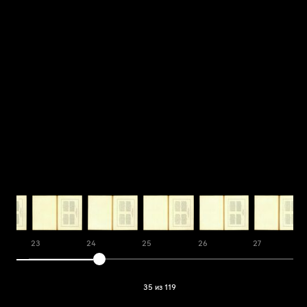
23
24
25
26
27
35 из 119