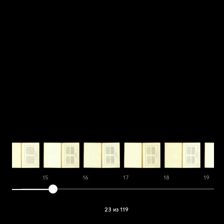
14
15
16
17
18
19
23 из 119