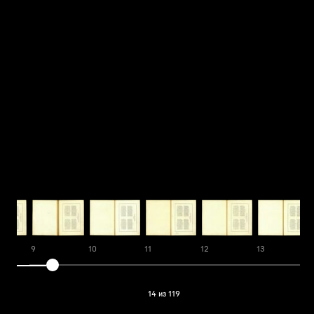
9
10
11
12
13
14 из 119