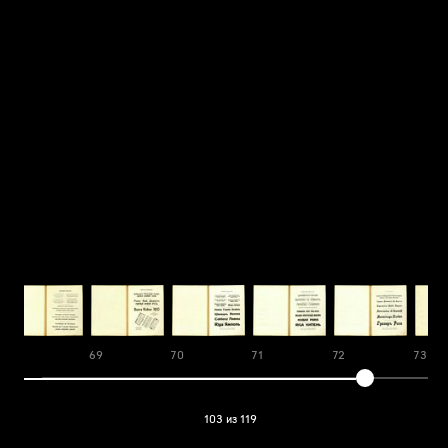
68
69
70
71
72
73
103 из 119