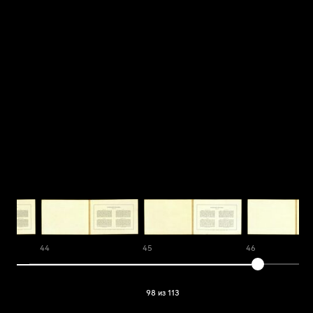
44
45
46
98 из 113