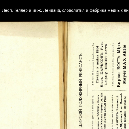
Леоп. Геллер и инж. Лейванд, словолитня и фабрика медных л