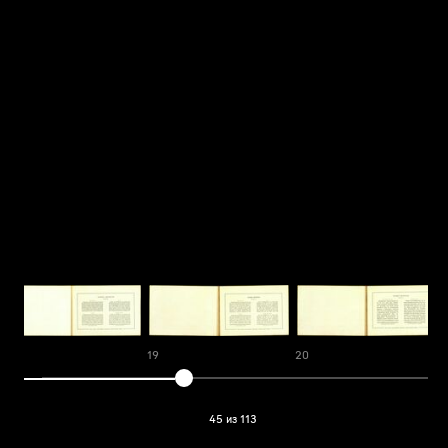
18
19
20
2
45 из 113