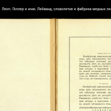
Леоп. Геллер и инж. Лейванд, словолитня и фабрика медных л