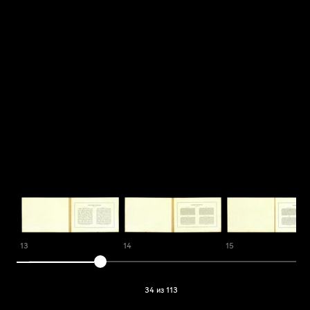
13
14
15
34 из 113