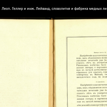
Леоп. Геллер и инж. Лейванд, словолитня и фабрика медных л