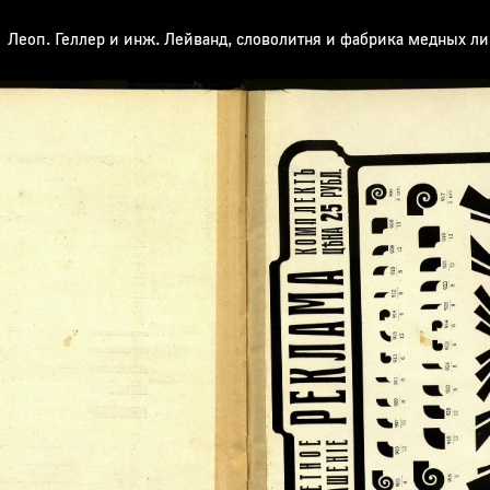
Леоп. Геллер и инж. Лейванд, словолитня и фабрика медных л