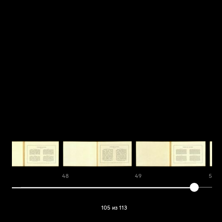
48
49
50
105 из 113