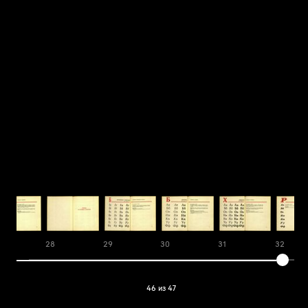
28
29
30
31
32
46 из 47