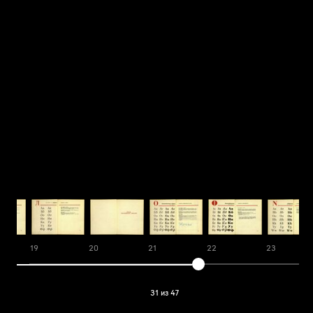
19
20
21
22
23
31 из 47