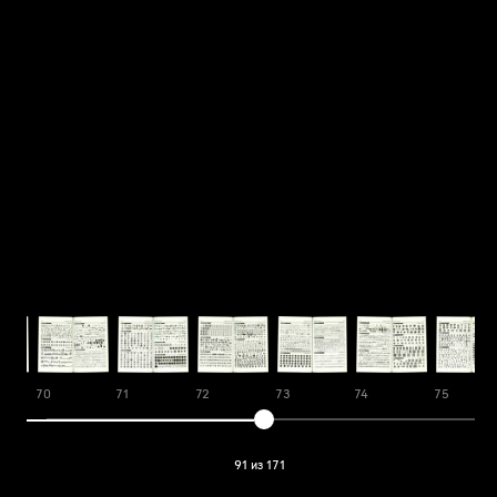
70
71
72
73
74
75
91 из 171