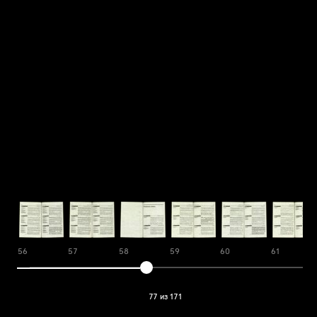
56
57
58
59
60
61
77 из 171