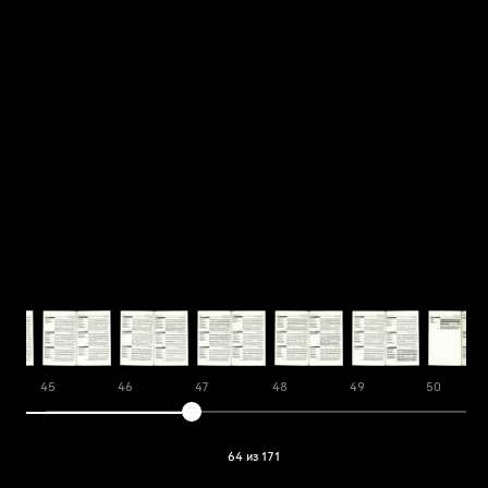
45
46
47
48
49
50
64 из 171