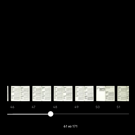
46
47
48
49
50
51
61 из 171