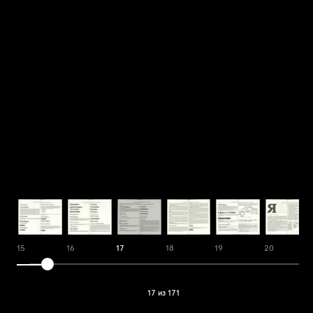
15
16
17
18
19
20
17 из 171