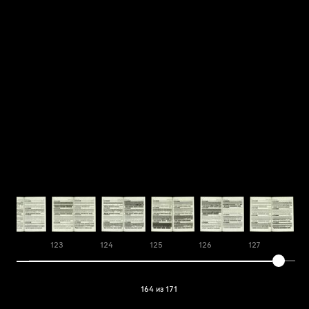
122
123
124
125
126
127
12
164 из 171