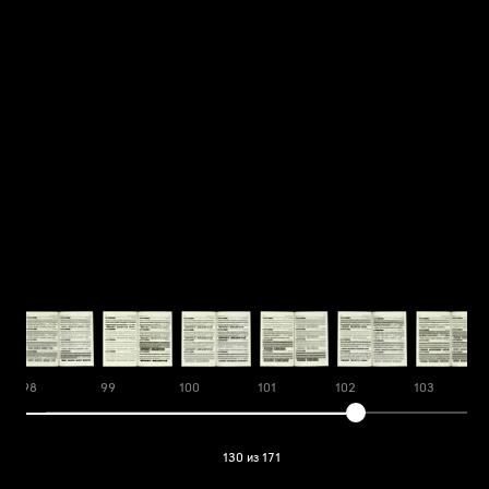
98
99
100
101
102
103
130 из 171