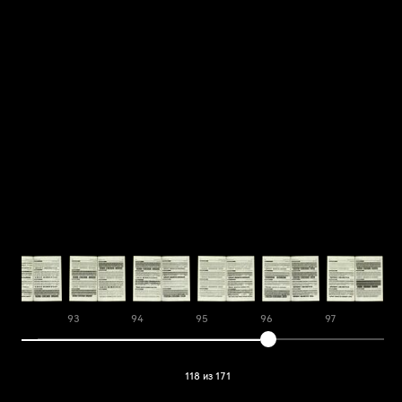
92
93
94
95
96
97
98
118 из 171