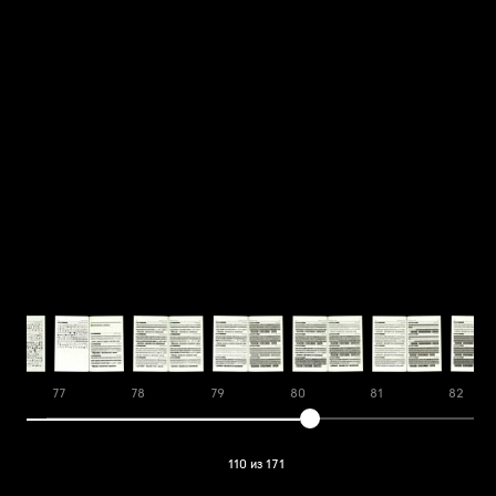
77
78
79
80
81
82
110 из 171